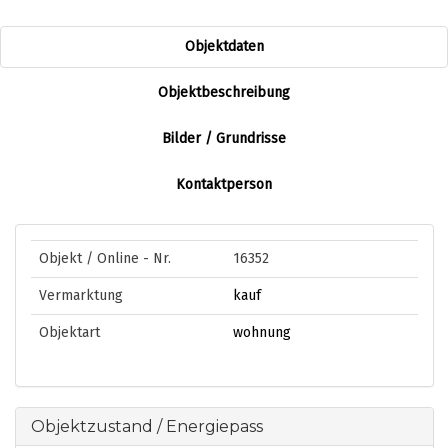
Immobilien
Objektdaten
Beispiel Immobilien Propstack
Objektbeschreibung
Unsere Referenzen
Bilder / Grundrisse
Warum FLOWFACT?
Kontaktperson
Unser Team
Objekt / Online - Nr.
16352
Kontakt
Vermarktung
kauf
Impressum
Objektart
wohnung
Datenschutz
Objektzustand / Energiepass