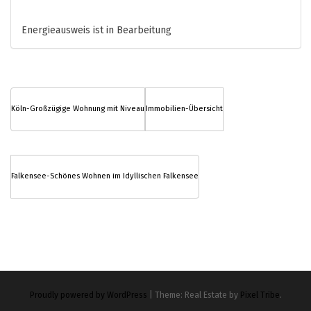
Energieausweis ist in Bearbeitung
Köln-Großzügige Wohnung mit Niveau
Immobilien-Übersicht
Falkensee-Schönes Wohnen im Idyllischen Falkensee
Proudly powered by WordPress
|
Theme: Real Estate by
Pixel Tribe
.