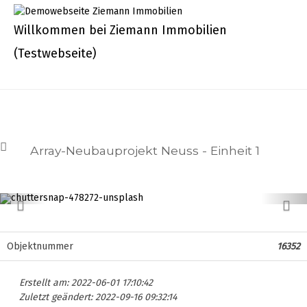
Skip
to
Willkommen bei Ziemann Immobilien
content
(Testwebseite)
Startseite
Unsere Services
Array-Neubauprojekt Neuss - Einheit 1
Erstellen Sie sich Ihren Energieausweis
chuttersnap-478272-unsplash
Tippgeber Tool
Zurück
Wei
Was ist meine Immobilie Wert?
Objektnummer
16352
Was ist meine Immobilie Wert? Sprengnetter
Lead
Erstellt am: 2022-06-01 17:10:42
Kurzbewertung
Zuletzt geändert: 2022-09-16 09:32:14