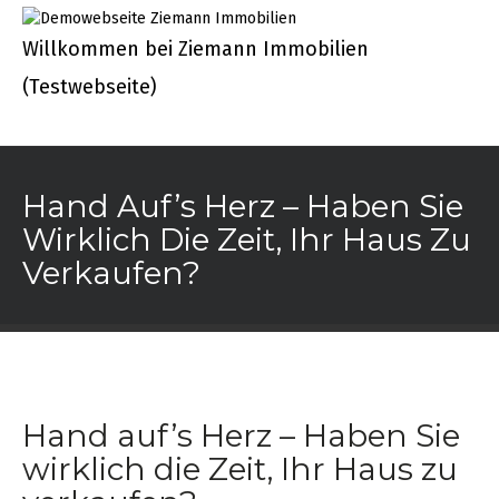
Skip
to
Willkommen bei Ziemann Immobilien
content
(Testwebseite)
Startseite
Hand Auf’s Herz – Haben Sie
Unsere Services
Wirklich Die Zeit, Ihr Haus Zu
Verkaufen?
Erstellen Sie sich Ihren Energieausweis
Tippgeber Tool
Was ist meine Immobilie Wert?
Was ist meine Immobilie Wert? Sprengnetter
Lead
Hand auf’s Herz – Haben Sie
wirklich die Zeit, Ihr Haus zu
Kurzbewertung